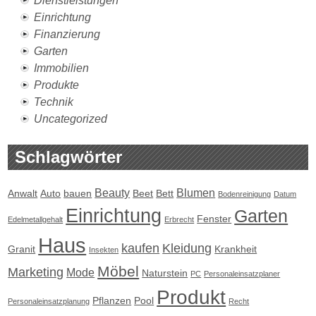
Dienstleistungen
Einrichtung
Finanzierung
Garten
Immobilien
Produkte
Technik
Uncategorized
Schlagwörter
Beauty
Blumen
Anwalt
Auto
bauen
Beet
Bett
Bodenreinigung
Datum
Einrichtung
Garten
Fenster
Edelmetallgehalt
Erbrecht
Haus
kaufen
Kleidung
Granit
Krankheit
Insekten
Möbel
Marketing
Mode
Naturstein
PC
Personaleinsatzplaner
Produkt
Pflanzen
Pool
Personaleinsatzplanung
Recht