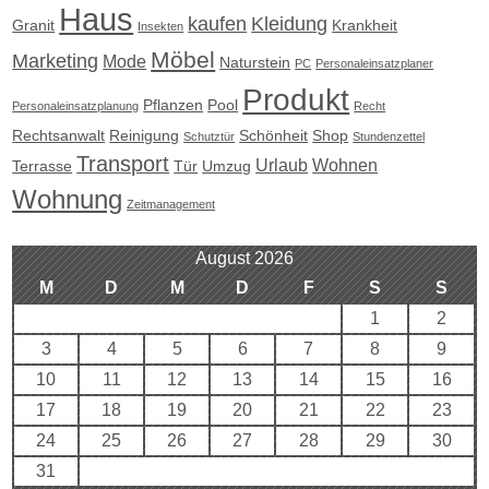
Haus
kaufen
Kleidung
Granit
Krankheit
Insekten
Möbel
Marketing
Mode
Naturstein
PC
Personaleinsatzplaner
Produkt
Pflanzen
Pool
Personaleinsatzplanung
Recht
Rechtsanwalt
Reinigung
Schönheit
Shop
Schutztür
Stundenzettel
Transport
Urlaub
Wohnen
Terrasse
Tür
Umzug
Wohnung
Zeitmanagement
August 2026
M
D
M
D
F
S
S
1
2
3
4
5
6
7
8
9
10
11
12
13
14
15
16
17
18
19
20
21
22
23
24
25
26
27
28
29
30
31