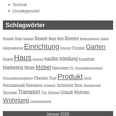
Technik
Uncategorized
Schlagwörter
Beauty
Blumen
Anwalt
Auto
bauen
Beet
Bett
Bodenreinigung
Datum
Einrichtung
Garten
Fenster
Edelmetallgehalt
Erbrecht
Haus
kaufen
Kleidung
Granit
Krankheit
Insekten
Möbel
Marketing
Mode
Naturstein
PC
Personaleinsatzplaner
Produkt
Pflanzen
Pool
Personaleinsatzplanung
Recht
Rechtsanwalt
Reinigung
Schönheit
Shop
Schutztür
Stundenzettel
Transport
Urlaub
Wohnen
Terrasse
Tür
Umzug
Wohnung
Zeitmanagement
Januar 2020