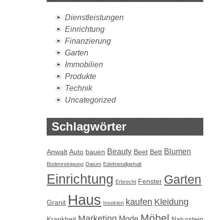
Dienstleistungen
Einrichtung
Finanzierung
Garten
Immobilien
Produkte
Technik
Uncategorized
Schlagwörter
Beauty
Blumen
Anwalt
Auto
bauen
Beet
Bett
Bodenreinigung
Datum
Edelmetallgehalt
Einrichtung
Garten
Fenster
Erbrecht
Haus
kaufen
Kleidung
Granit
Insekten
Möbel
Marketing
Mode
Krankheit
Naturstein