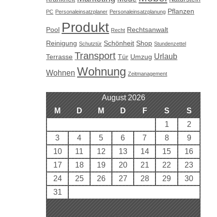
Pflanzen
PC
Personaleinsatzplaner
Personaleinsatzplanung
Produkt
Pool
Rechtsanwalt
Recht
Reinigung
Schönheit
Shop
Schutztür
Stundenzettel
Transport
Urlaub
Terrasse
Tür
Umzug
Wohnung
Wohnen
Zeitmanagement
August 2026
M
D
M
D
F
S
S
1
2
3
4
5
6
7
8
9
10
11
12
13
14
15
16
17
18
19
20
21
22
23
24
25
26
27
28
29
30
31
« Aug.