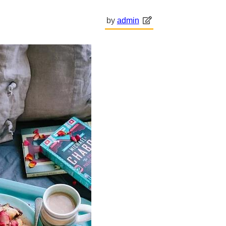
by
admin