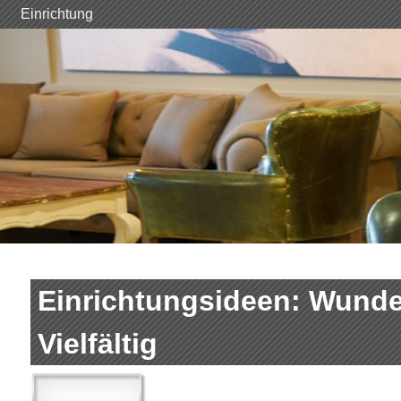
Skip
Einrichtung
to
content
Einrichtungsideen: Wund
Vielfältig