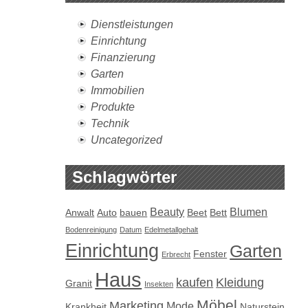
Dienstleistungen
Einrichtung
Finanzierung
Garten
Immobilien
Produkte
Technik
Uncategorized
Schlagwörter
Beauty
Blumen
Anwalt
Auto
bauen
Beet
Bett
Bodenreinigung
Datum
Edelmetallgehalt
Einrichtung
Garten
Fenster
Erbrecht
Haus
kaufen
Kleidung
Granit
Insekten
Möbel
Marketing
Mode
Krankheit
Naturstein