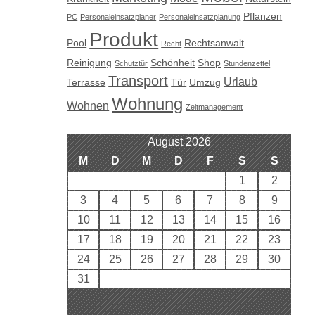
Pflanzen
PC
Personaleinsatzplaner
Personaleinsatzplanung
Produkt
Pool
Rechtsanwalt
Recht
Reinigung
Schönheit
Shop
Schutztür
Stundenzettel
Transport
Urlaub
Terrasse
Tür
Umzug
Wohnung
Wohnen
Zeitmanagement
August 2026
M
D
M
D
F
S
S
1
2
3
4
5
6
7
8
9
10
11
12
13
14
15
16
17
18
19
20
21
22
23
24
25
26
27
28
29
30
31
« Aug.