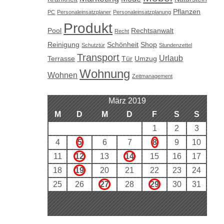
Pflanzen
PC
Personaleinsatzplaner
Personaleinsatzplanung
Produkt
Pool
Rechtsanwalt
Recht
Reinigung
Schönheit
Shop
Schutztür
Stundenzettel
Transport
Urlaub
Terrasse
Tür
Umzug
Wohnung
Wohnen
Zeitmanagement
März 2019
M
D
M
D
F
S
S
1
2
3
4
5
6
7
8
9
10
11
12
13
14
15
16
17
18
19
20
21
22
23
24
25
26
27
28
29
30
31
Apr. »