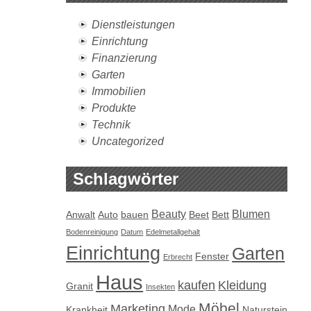
Dienstleistungen
Einrichtung
Finanzierung
Garten
Immobilien
Produkte
Technik
Uncategorized
Schlagwörter
Beauty
Blumen
Anwalt
Auto
bauen
Beet
Bett
Bodenreinigung
Datum
Edelmetallgehalt
Einrichtung
Garten
Fenster
Erbrecht
Haus
kaufen
Kleidung
Granit
Insekten
Möbel
Marketing
Mode
Krankheit
Naturstein