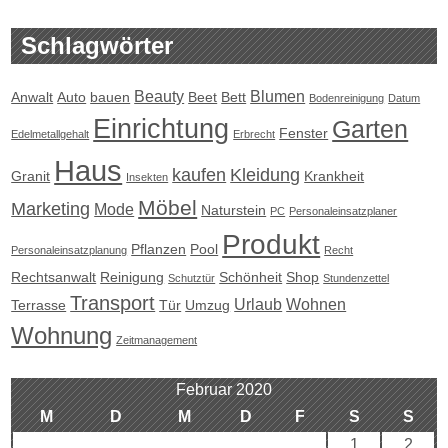
Schlagwörter
Beauty
Blumen
Anwalt
Auto
bauen
Beet
Bett
Bodenreinigung
Datum
Einrichtung
Garten
Fenster
Edelmetallgehalt
Erbrecht
Haus
kaufen
Kleidung
Granit
Krankheit
Insekten
Möbel
Marketing
Mode
Naturstein
PC
Personaleinsatzplaner
Produkt
Pflanzen
Pool
Personaleinsatzplanung
Recht
Rechtsanwalt
Reinigung
Schönheit
Shop
Schutztür
Stundenzettel
Transport
Urlaub
Wohnen
Terrasse
Tür
Umzug
Wohnung
Zeitmanagement
Februar 2020
M
D
M
D
F
S
S
1
2