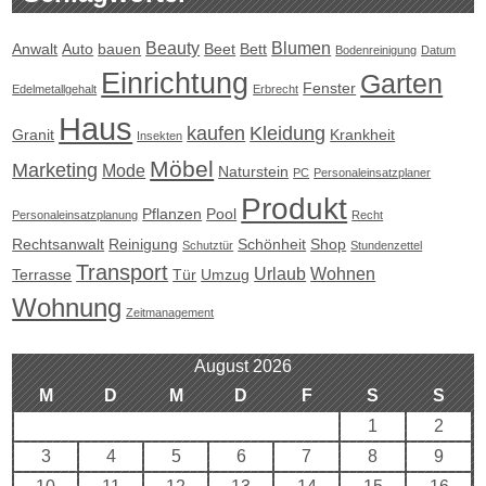
Beauty
Blumen
Anwalt
Auto
bauen
Beet
Bett
Bodenreinigung
Datum
Einrichtung
Garten
Fenster
Edelmetallgehalt
Erbrecht
Haus
kaufen
Kleidung
Granit
Krankheit
Insekten
Möbel
Marketing
Mode
Naturstein
PC
Personaleinsatzplaner
Produkt
Pflanzen
Pool
Personaleinsatzplanung
Recht
Rechtsanwalt
Reinigung
Schönheit
Shop
Schutztür
Stundenzettel
Transport
Urlaub
Wohnen
Terrasse
Tür
Umzug
Wohnung
Zeitmanagement
August 2026
M
D
M
D
F
S
S
1
2
3
4
5
6
7
8
9