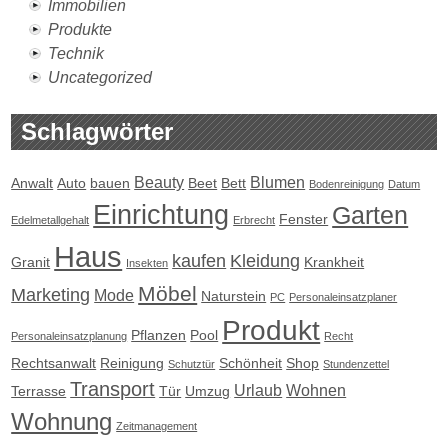
Immobilien
Produkte
Technik
Uncategorized
Schlagwörter
Beauty
Blumen
Anwalt
Auto
bauen
Beet
Bett
Bodenreinigung
Datum
Einrichtung
Garten
Fenster
Edelmetallgehalt
Erbrecht
Haus
kaufen
Kleidung
Granit
Krankheit
Insekten
Möbel
Marketing
Mode
Naturstein
PC
Personaleinsatzplaner
Produkt
Pflanzen
Pool
Personaleinsatzplanung
Recht
Rechtsanwalt
Reinigung
Schönheit
Shop
Schutztür
Stundenzettel
Transport
Urlaub
Wohnen
Terrasse
Tür
Umzug
Wohnung
Zeitmanagement