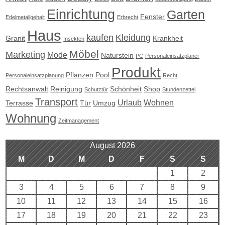
Einrichtung
Garten
Fenster
Edelmetallgehalt
Erbrecht
Haus
kaufen
Kleidung
Granit
Krankheit
Insekten
Möbel
Marketing
Mode
Naturstein
PC
Personaleinsatzplaner
Produkt
Pflanzen
Pool
Personaleinsatzplanung
Recht
Rechtsanwalt
Reinigung
Schönheit
Shop
Schutztür
Stundenzettel
Transport
Urlaub
Wohnen
Terrasse
Tür
Umzug
Wohnung
Zeitmanagement
August 2026
M
D
M
D
F
S
S
1
2
3
4
5
6
7
8
9
10
11
12
13
14
15
16
17
18
19
20
21
22
23