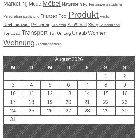
Möbel
Marketing
Mode
Naturstein
PC
Personaleinsatzplaner
Produkt
Pflanzen
Pool
Personaleinsatzplanung
Recht
Rechtsanwalt
Reinigung
Schönheit
Shop
Schutztür
Stundenzettel
Transport
Urlaub
Wohnen
Terrasse
Tür
Umzug
Wohnung
Zeitmanagement
August 2026
M
D
M
D
F
S
S
1
2
3
4
5
6
7
8
9
10
11
12
13
14
15
16
17
18
19
20
21
22
23
24
25
26
27
28
29
30
31
« Aug.