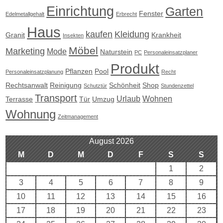
Einrichtung
Garten
Fenster
Edelmetallgehalt
Erbrecht
Haus
kaufen
Kleidung
Granit
Krankheit
Insekten
Möbel
Marketing
Mode
Naturstein
PC
Personaleinsatzplaner
Produkt
Pflanzen
Pool
Personaleinsatzplanung
Recht
Rechtsanwalt
Reinigung
Schönheit
Shop
Schutztür
Stundenzettel
Transport
Urlaub
Wohnen
Terrasse
Tür
Umzug
Wohnung
Zeitmanagement
August 2026
M
D
M
D
F
S
S
1
2
3
4
5
6
7
8
9
10
11
12
13
14
15
16
17
18
19
20
21
22
23