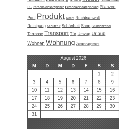
Pflanzen
PC
Personaleinsatzplaner
Personaleinsatzplanung
Produkt
Pool
Rechtsanwalt
Recht
Reinigung
Schönheit
Shop
Schutztür
Stundenzettel
Transport
Urlaub
Terrasse
Tür
Umzug
Wohnung
Wohnen
Zeitmanagement
August 2026
M
D
M
D
F
S
S
1
2
3
4
5
6
7
8
9
10
11
12
13
14
15
16
17
18
19
20
21
22
23
24
25
26
27
28
29
30
31
« Aug.