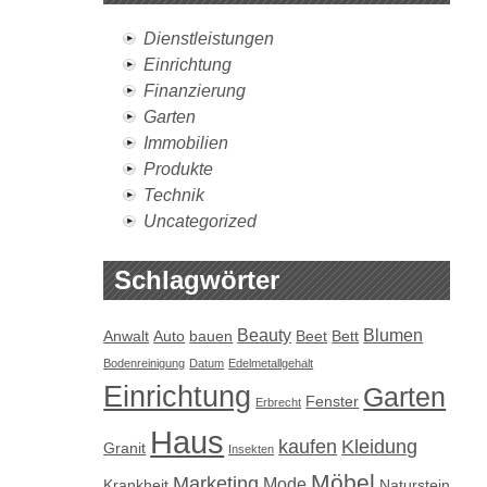
Dienstleistungen
Einrichtung
Finanzierung
Garten
Immobilien
Produkte
Technik
Uncategorized
Schlagwörter
Beauty
Blumen
Anwalt
Auto
bauen
Beet
Bett
Bodenreinigung
Datum
Edelmetallgehalt
Einrichtung
Garten
Fenster
Erbrecht
Haus
kaufen
Kleidung
Granit
Insekten
Möbel
Marketing
Mode
Krankheit
Naturstein