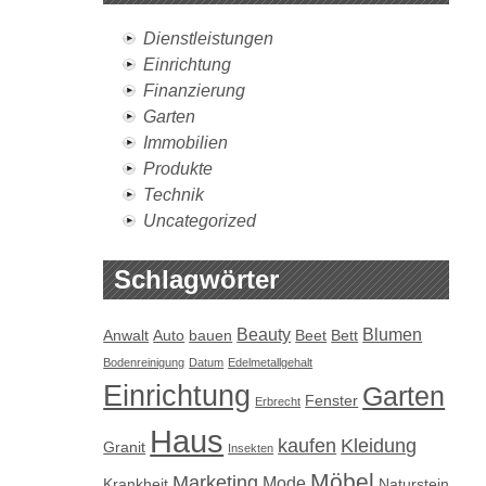
Dienstleistungen
Einrichtung
Finanzierung
Garten
Immobilien
Produkte
Technik
Uncategorized
Schlagwörter
Beauty
Blumen
Anwalt
Auto
bauen
Beet
Bett
Bodenreinigung
Datum
Edelmetallgehalt
Einrichtung
Garten
Fenster
Erbrecht
Haus
kaufen
Kleidung
Granit
Insekten
Möbel
Marketing
Mode
Krankheit
Naturstein