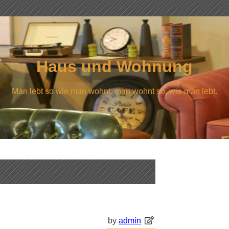
Haus und Wohnung
Man lebt so wie man wohnt, man wohnt so, wie man lebt.
by
admin