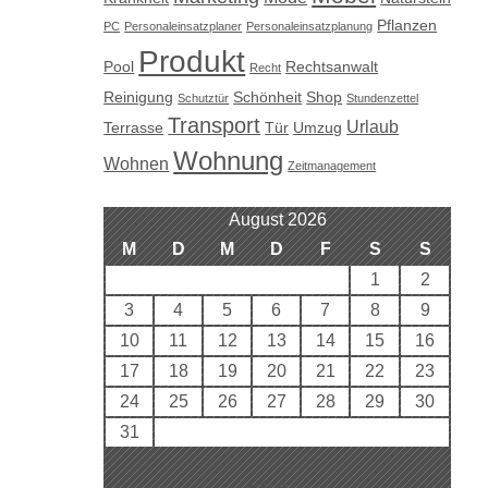
Pflanzen
PC
Personaleinsatzplaner
Personaleinsatzplanung
Produkt
Pool
Rechtsanwalt
Recht
Reinigung
Schönheit
Shop
Schutztür
Stundenzettel
Transport
Urlaub
Terrasse
Tür
Umzug
Wohnung
Wohnen
Zeitmanagement
August 2026
M
D
M
D
F
S
S
1
2
3
4
5
6
7
8
9
10
11
12
13
14
15
16
17
18
19
20
21
22
23
24
25
26
27
28
29
30
31
« Aug.