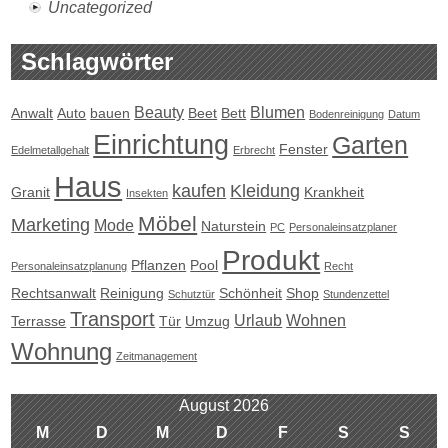
Uncategorized
Schlagwörter
Beauty
Blumen
Anwalt
Auto
bauen
Beet
Bett
Bodenreinigung
Datum
Einrichtung
Garten
Fenster
Edelmetallgehalt
Erbrecht
Haus
kaufen
Kleidung
Granit
Krankheit
Insekten
Möbel
Marketing
Mode
Naturstein
PC
Personaleinsatzplaner
Produkt
Pflanzen
Pool
Personaleinsatzplanung
Recht
Rechtsanwalt
Reinigung
Schönheit
Shop
Schutztür
Stundenzettel
Transport
Urlaub
Wohnen
Terrasse
Tür
Umzug
Wohnung
Zeitmanagement
August 2026
M
D
M
D
F
S
S