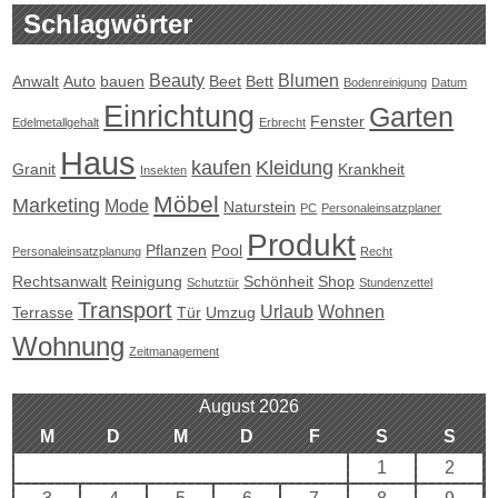
Schlagwörter
Beauty
Blumen
Anwalt
Auto
bauen
Beet
Bett
Bodenreinigung
Datum
Einrichtung
Garten
Fenster
Edelmetallgehalt
Erbrecht
Haus
kaufen
Kleidung
Granit
Krankheit
Insekten
Möbel
Marketing
Mode
Naturstein
PC
Personaleinsatzplaner
Produkt
Pflanzen
Pool
Personaleinsatzplanung
Recht
Rechtsanwalt
Reinigung
Schönheit
Shop
Schutztür
Stundenzettel
Transport
Urlaub
Wohnen
Terrasse
Tür
Umzug
Wohnung
Zeitmanagement
August 2026
M
D
M
D
F
S
S
1
2