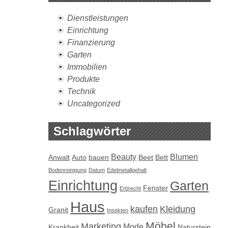
Dienstleistungen
Einrichtung
Finanzierung
Garten
Immobilien
Produkte
Technik
Uncategorized
Schlagwörter
Beauty
Blumen
Anwalt
Auto
bauen
Beet
Bett
Bodenreinigung
Datum
Edelmetallgehalt
Einrichtung
Garten
Fenster
Erbrecht
Haus
kaufen
Kleidung
Granit
Insekten
Möbel
Marketing
Mode
Krankheit
Naturstein