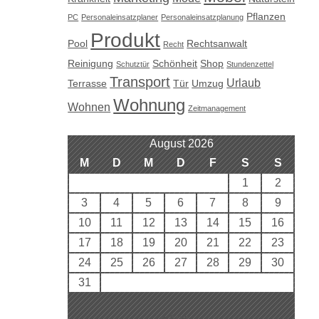
Pflanzen
PC
Personaleinsatzplaner
Personaleinsatzplanung
Produkt
Pool
Rechtsanwalt
Recht
Reinigung
Schönheit
Shop
Schutztür
Stundenzettel
Transport
Urlaub
Terrasse
Tür
Umzug
Wohnung
Wohnen
Zeitmanagement
August 2026
M
D
M
D
F
S
S
1
2
3
4
5
6
7
8
9
10
11
12
13
14
15
16
17
18
19
20
21
22
23
24
25
26
27
28
29
30
31
« Aug.