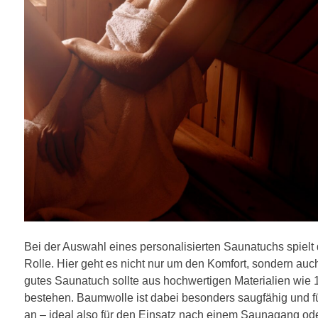
Bei der Auswahl eines personalisierten Saunatuchs spielt d
Rolle. Hier geht es nicht nur um den Komfort, sondern au
gutes Saunatuch sollte aus hochwertigen Materialien wie
bestehen. Baumwolle ist dabei besonders saugfähig und f
an – ideal also für den Einsatz nach einem Saunagang o