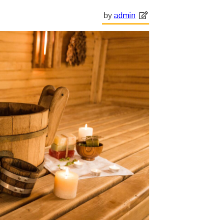
by
admin