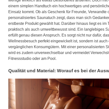
wenige wirklich als etwas Besonderes ansehen. Doch mit ei
einem simplen Handtuch ein hochwertiges und persönliche
Einsatz kommt. Ob als Geschenk für Freunde, Verwandte o
personalisiertes Saunatuch zeigt, dass man sich Gedanken
erstbeste Produkt gewählt hat.
Darüber hinaus liegt es im
praktisch als auch umweltbewusst sind. Ein langlebiges
erfüllt genau diesen Anspruch. Es sorgt nicht nur dafür,
Wellnessbesuch perfekt eingewickelt ist, sondern ist auch 
vergänglichen Konsumgütern. Mit einer personalisierten S
wird es zudem unverwechselbar und vermeidet Verwechslu
Fitnessstudio oder am Pool.
Qualität und Material: Worauf es bei der Au