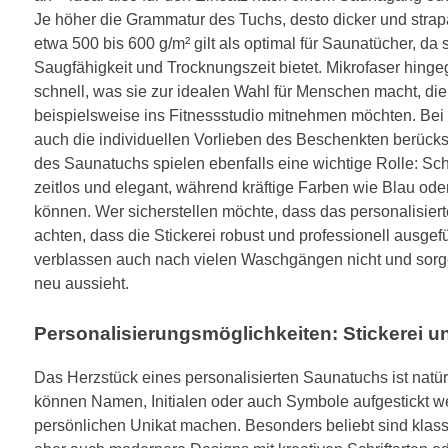
Je höher die Grammatur des Tuchs, desto dicker und strap
etwa 500 bis 600 g/m² gilt als optimal für Saunatücher, da
Saugfähigkeit und Trocknungszeit bietet. Mikrofaser hingeg
schnell, was sie zur idealen Wahl für Menschen macht, di
beispielsweise ins Fitnessstudio mitnehmen möchten. Bei 
auch die individuellen Vorlieben des Beschenkten berück
des Saunatuchs spielen ebenfalls eine wichtige Rolle: Sc
zeitlos und elegant, während kräftige Farben wie Blau ode
können. Wer sicherstellen möchte, dass das personalisiert
achten, dass die Stickerei robust und professionell ausgef
verblassen auch nach vielen Waschgängen nicht und sorg
neu aussieht.
Personalisierungsmöglichkeiten: Stickerei u
Das Herzstück eines personalisierten Saunatuchs ist natürl
können Namen, Initialen oder auch Symbole aufgestickt w
persönlichen Unikat machen. Besonders beliebt sind klassi