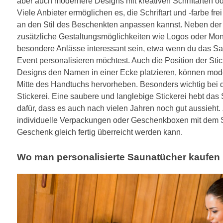
aber auch modernere Designs mit kreativen Schriftarten o
Viele Anbieter ermöglichen es, die Schriftart und -farbe fr
an den Stil des Beschenkten anpassen kannst. Neben der
zusätzliche Gestaltungsmöglichkeiten wie Logos oder Mon
besondere Anlässe interessant sein, etwa wenn du das Sa
Event personalisieren möchtest. Auch die Position der Stic
Designs den Namen in einer Ecke platzieren, können mode
Mitte des Handtuchs hervorheben. Besonders wichtig bei de
Stickerei. Eine saubere und langlebige Stickerei hebt das
dafür, dass es auch nach vielen Jahren noch gut aussieht.
individuelle Verpackungen oder Geschenkboxen mit dem 
Geschenk gleich fertig überreicht werden kann.
Wo man personalisierte Saunatücher kaufen