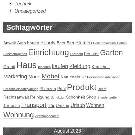
Technik
Uncategorized
Schlagwörter
Beauty
Blumen
Anwalt
Auto
bauen
Beet
Bett
Bodenreinigung
Datum
Einrichtung
Garten
Fenster
Edelmetallgehalt
Erbrecht
Haus
kaufen
Kleidung
Granit
Krankheit
Insekten
Möbel
Marketing
Mode
Naturstein
PC
Personaleinsatzplaner
Produkt
Pflanzen
Pool
Personaleinsatzplanung
Recht
Rechtsanwalt
Reinigung
Schönheit
Shop
Schutztür
Stundenzettel
Transport
Urlaub
Wohnen
Terrasse
Tür
Umzug
Wohnung
Zeitmanagement
August 2026