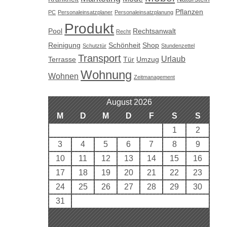
Pflanzen
PC
Personaleinsatzplaner
Personaleinsatzplanung
Produkt
Pool
Rechtsanwalt
Recht
Reinigung
Schönheit
Shop
Schutztür
Stundenzettel
Transport
Urlaub
Terrasse
Tür
Umzug
Wohnung
Wohnen
Zeitmanagement
August 2026
M
D
M
D
F
S
S
1
2
3
4
5
6
7
8
9
10
11
12
13
14
15
16
17
18
19
20
21
22
23
24
25
26
27
28
29
30
31
« Aug.