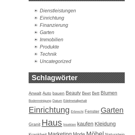
Dienstleistungen
Einrichtung
Finanzierung
Garten
Immobilien
Produkte
Technik
Uncategorized
Schlagwörter
Beauty
Blumen
Anwalt
Auto
bauen
Beet
Bett
Bodenreinigung
Datum
Edelmetallgehalt
Einrichtung
Garten
Fenster
Erbrecht
Haus
kaufen
Kleidung
Granit
Insekten
Möbel
Marketing
Mode
Krankheit
Naturstein