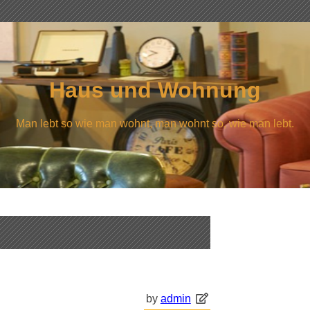
Haus und Wohnung
Man lebt so wie man wohnt, man wohnt so, wie man lebt.
by
admin