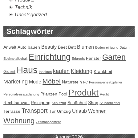
Technik
Uncategorized
Schlagwörter
Beauty
Blumen
Anwalt
Auto
bauen
Beet
Bett
Bodenreinigung
Datum
Einrichtung
Garten
Fenster
Edelmetallgehalt
Erbrecht
Haus
kaufen
Kleidung
Granit
Krankheit
Insekten
Möbel
Marketing
Mode
Naturstein
PC
Personaleinsatzplaner
Produkt
Pflanzen
Pool
Personaleinsatzplanung
Recht
Rechtsanwalt
Reinigung
Schönheit
Shop
Schutztür
Stundenzettel
Transport
Urlaub
Wohnen
Terrasse
Tür
Umzug
Wohnung
Zeitmanagement
August 2026