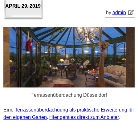
APRIL 29, 2019
by
admin
Terrassenüberdachung Düsseldorf
Eine
Terrassenüberdachuung als praktische Erweiterung für
den eigenen Garten
.
Hier geht es direkt zum Anbieter
.