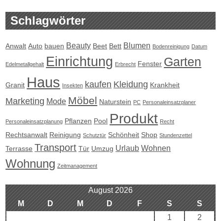
Schlagwörter
Beauty
Blumen
Anwalt
Auto
bauen
Beet
Bett
Bodenreinigung
Datum
Einrichtung
Garten
Fenster
Edelmetallgehalt
Erbrecht
Haus
kaufen
Kleidung
Granit
Krankheit
Insekten
Möbel
Marketing
Mode
Naturstein
PC
Personaleinsatzplaner
Produkt
Pflanzen
Pool
Personaleinsatzplanung
Recht
Rechtsanwalt
Reinigung
Schönheit
Shop
Schutztür
Stundenzettel
Transport
Urlaub
Wohnen
Terrasse
Tür
Umzug
Wohnung
Zeitmanagement
August 2026
M
D
M
D
F
S
S
1
2