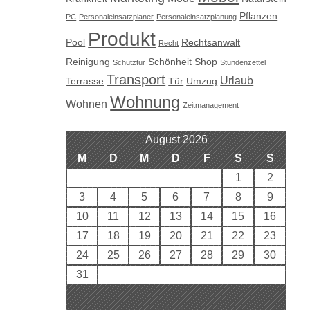
Pflanzen
PC
Personaleinsatzplaner
Personaleinsatzplanung
Produkt
Pool
Rechtsanwalt
Recht
Reinigung
Schönheit
Shop
Schutztür
Stundenzettel
Transport
Urlaub
Terrasse
Tür
Umzug
Wohnung
Wohnen
Zeitmanagement
August 2026
M
D
M
D
F
S
S
1
2
3
4
5
6
7
8
9
10
11
12
13
14
15
16
17
18
19
20
21
22
23
24
25
26
27
28
29
30
31
« Aug.