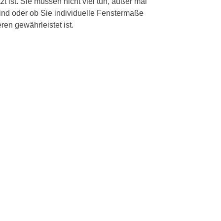
t ist. Sie müssen nicht viel tun, außer mal
ind oder ob Sie individuelle Fenstermaße
ren gewährleistet ist.