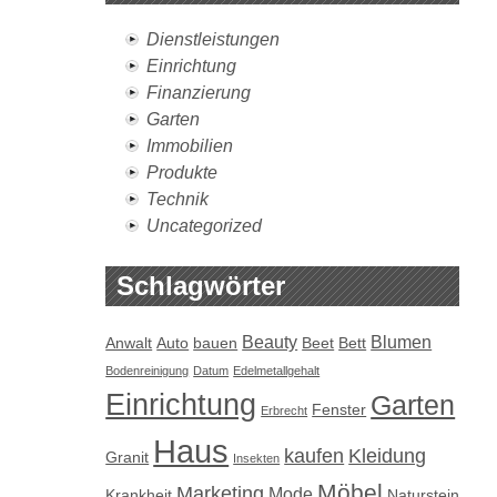
Dienstleistungen
Einrichtung
Finanzierung
Garten
Immobilien
Produkte
Technik
Uncategorized
Schlagwörter
Beauty
Blumen
Anwalt
Auto
bauen
Beet
Bett
Bodenreinigung
Datum
Edelmetallgehalt
Einrichtung
Garten
Fenster
Erbrecht
Haus
kaufen
Kleidung
Granit
Insekten
Möbel
Marketing
Mode
Krankheit
Naturstein