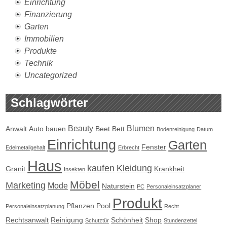
Einrichtung
Finanzierung
Garten
Immobilien
Produkte
Technik
Uncategorized
Schlagwörter
Beauty
Blumen
Anwalt
Auto
bauen
Beet
Bett
Bodenreinigung
Datum
Einrichtung
Garten
Fenster
Edelmetallgehalt
Erbrecht
Haus
kaufen
Kleidung
Granit
Krankheit
Insekten
Möbel
Marketing
Mode
Naturstein
PC
Personaleinsatzplaner
Produkt
Pflanzen
Pool
Personaleinsatzplanung
Recht
Rechtsanwalt
Reinigung
Schönheit
Shop
Schutztür
Stundenzettel