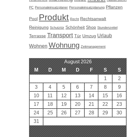
Pflanzen
PC
Personaleinsatzplaner
Personaleinsatzplanung
Produkt
Pool
Rechtsanwalt
Recht
Reinigung
Schönheit
Shop
Schutztür
Stundenzettel
Transport
Urlaub
Terrasse
Tür
Umzug
Wohnung
Wohnen
Zeitmanagement
August 2026
M
D
M
D
F
S
S
1
2
3
4
5
6
7
8
9
10
11
12
13
14
15
16
17
18
19
20
21
22
23
24
25
26
27
28
29
30
31
« Aug.