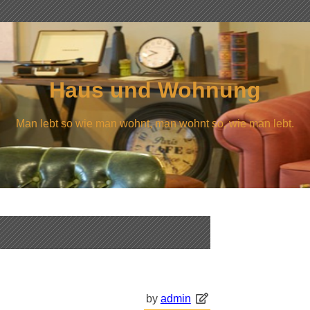
Haus und Wohnung
Man lebt so wie man wohnt, man wohnt so, wie man lebt.
by
admin