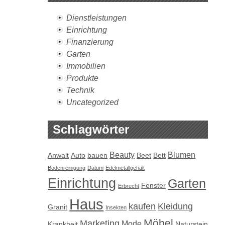
Dienstleistungen
Einrichtung
Finanzierung
Garten
Immobilien
Produkte
Technik
Uncategorized
Schlagwörter
Beauty
Blumen
Anwalt
Auto
bauen
Beet
Bett
Bodenreinigung
Datum
Edelmetallgehalt
Einrichtung
Garten
Fenster
Erbrecht
Haus
kaufen
Kleidung
Granit
Insekten
Möbel
Marketing
Mode
Krankheit
Naturstein