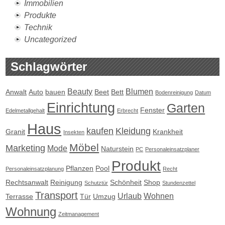
Immobilien
Produkte
Technik
Uncategorized
Schlagwörter
Beauty
Blumen
Anwalt
Auto
bauen
Beet
Bett
Bodenreinigung
Datum
Einrichtung
Garten
Fenster
Edelmetallgehalt
Erbrecht
Haus
kaufen
Kleidung
Granit
Krankheit
Insekten
Möbel
Marketing
Mode
Naturstein
PC
Personaleinsatzplaner
Produkt
Pflanzen
Pool
Personaleinsatzplanung
Recht
Rechtsanwalt
Reinigung
Schönheit
Shop
Schutztür
Stundenzettel
Transport
Urlaub
Wohnen
Terrasse
Tür
Umzug
Wohnung
Zeitmanagement