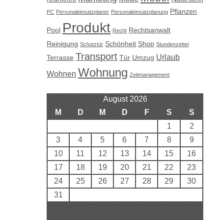
Pflanzen
PC
Personaleinsatzplaner
Personaleinsatzplanung
Produkt
Pool
Rechtsanwalt
Recht
Reinigung
Schönheit
Shop
Schutztür
Stundenzettel
Transport
Urlaub
Terrasse
Tür
Umzug
Wohnung
Wohnen
Zeitmanagement
August 2026
M
D
M
D
F
S
S
1
2
3
4
5
6
7
8
9
10
11
12
13
14
15
16
17
18
19
20
21
22
23
24
25
26
27
28
29
30
31
« Aug.