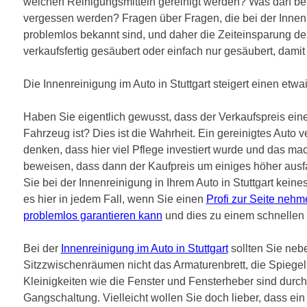
welchen Reinigungsmitteln gereinigt werden? Was darf b
vergessen werden? Fragen über Fragen, die bei der Innenre
problemlos bekannt sind, und daher die Zeiteinsparung deu
verkaufsfertig gesäubert oder einfach nur gesäubert, damit
Die Innenreinigung im Auto in Stuttgart steigert einen etw
Haben Sie eigentlich gewusst, dass der Verkaufspreis ein
Fahrzeug ist? Dies ist die Wahrheit. Ein gereinigtes Auto 
denken, dass hier viel Pflege investiert wurde und das mac
beweisen, dass dann der Kaufpreis um einiges höher aus
Sie bei der Innenreinigung in Ihrem Auto in Stuttgart ke
es hier in jedem Fall, wenn Sie einen
Profi zur Seite nehm
problemlos garantieren kann
und dies zu einem schnellen 
Bei der
Innenreinigung im Auto in Stuttgart
sollten Sie neb
Sitzzwischenräumen nicht das Armaturenbrett, die Spieg
Kleinigkeiten wie die Fenster und Fensterheber sind durch
Gangschaltung. Vielleicht wollen Sie doch lieber, dass ein