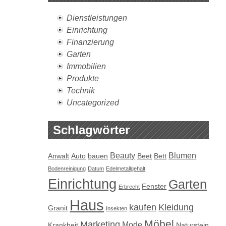
Dienstleistungen
Einrichtung
Finanzierung
Garten
Immobilien
Produkte
Technik
Uncategorized
Schlagwörter
Beauty
Blumen
Anwalt
Auto
bauen
Beet
Bett
Bodenreinigung
Datum
Edelmetallgehalt
Einrichtung
Garten
Fenster
Erbrecht
Haus
kaufen
Kleidung
Granit
Insekten
Möbel
Marketing
Mode
Krankheit
Naturstein