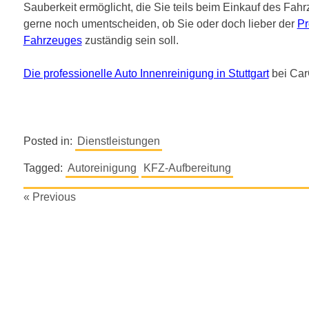
Sauberkeit ermöglicht, die Sie teils beim Einkauf des Fah
gerne noch umentscheiden, ob Sie oder doch lieber der
Pr
Fahrzeuges
zuständig sein soll.
Die professionelle Auto Innenreinigung in Stuttgart
bei Ca
Posted in:
Dienstleistungen
Tagged:
Autoreinigung
KFZ-Aufbereitung
Beitragsnavigation
« Previous