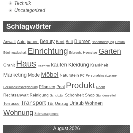
Technik
Uncategorized
Schlagwörter
Beauty
Blumen
Anwalt
Auto
bauen
Beet
Bett
Bodenreinigung
Datum
Einrichtung
Garten
Fenster
Edelmetallgehalt
Erbrecht
Haus
kaufen
Kleidung
Granit
Krankheit
Insekten
Möbel
Marketing
Mode
Naturstein
PC
Personaleinsatzplaner
Produkt
Pflanzen
Pool
Personaleinsatzplanung
Recht
Rechtsanwalt
Reinigung
Schönheit
Shop
Schutztür
Stundenzettel
Transport
Urlaub
Wohnen
Terrasse
Tür
Umzug
Wohnung
Zeitmanagement
August 2026