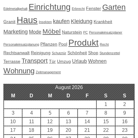
Einrichtung
Garten
Fenster
Edelmetallgehalt
Erbrecht
Haus
kaufen
Kleidung
Granit
Krankheit
Insekten
Möbel
Marketing
Mode
Naturstein
PC
Personaleinsatzplaner
Produkt
Pflanzen
Pool
Personaleinsatzplanung
Recht
Rechtsanwalt
Reinigung
Schönheit
Shop
Schutztür
Stundenzettel
Transport
Urlaub
Wohnen
Terrasse
Tür
Umzug
Wohnung
Zeitmanagement
August 2026
M
D
M
D
F
S
S
1
2
3
4
5
6
7
8
9
10
11
12
13
14
15
16
17
18
19
20
21
22
23