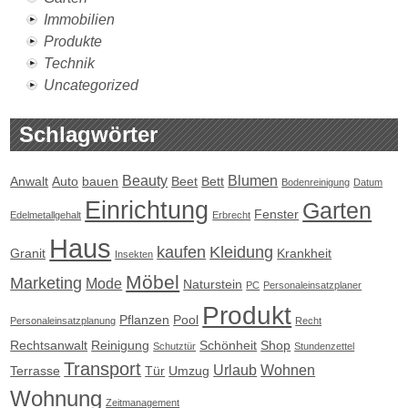
Immobilien
Produkte
Technik
Uncategorized
Schlagwörter
Beauty
Blumen
Anwalt
Auto
bauen
Beet
Bett
Bodenreinigung
Datum
Einrichtung
Garten
Fenster
Edelmetallgehalt
Erbrecht
Haus
kaufen
Kleidung
Granit
Krankheit
Insekten
Möbel
Marketing
Mode
Naturstein
PC
Personaleinsatzplaner
Produkt
Pflanzen
Pool
Personaleinsatzplanung
Recht
Rechtsanwalt
Reinigung
Schönheit
Shop
Schutztür
Stundenzettel
Transport
Urlaub
Wohnen
Terrasse
Tür
Umzug
Wohnung
Zeitmanagement