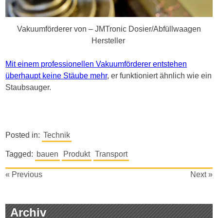
Vakuumförderer von – JMTronic Dosier/Abfüllwaagen
Hersteller
Mit einem professionellen Vakuumförderer entstehen
überhaupt keine Stäube mehr
, er funktioniert ähnlich wie ein
Staubsauger.
Posted in:
Technik
Tagged:
bauen
Produkt
Transport
Beitragsnavigation
« Previous
Next »
Archiv