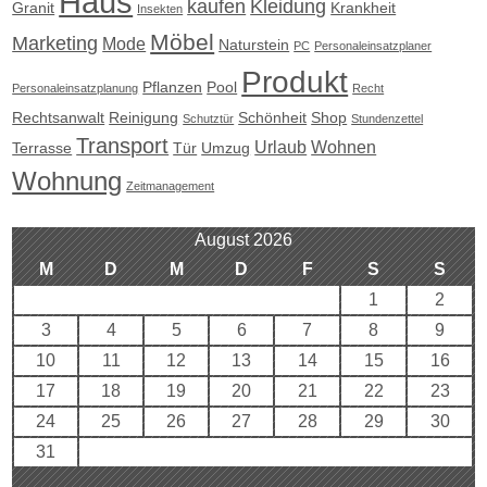
Haus
kaufen
Kleidung
Granit
Krankheit
Insekten
Möbel
Marketing
Mode
Naturstein
PC
Personaleinsatzplaner
Produkt
Pflanzen
Pool
Personaleinsatzplanung
Recht
Rechtsanwalt
Reinigung
Schönheit
Shop
Schutztür
Stundenzettel
Transport
Urlaub
Wohnen
Terrasse
Tür
Umzug
Wohnung
Zeitmanagement
August 2026
M
D
M
D
F
S
S
1
2
3
4
5
6
7
8
9
10
11
12
13
14
15
16
17
18
19
20
21
22
23
24
25
26
27
28
29
30
31